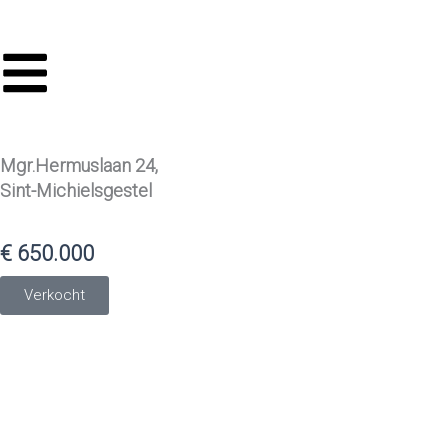
Ga
naar
de
inhoud
Mgr.Hermuslaan 24,
Sint-Michielsgestel
€
650.000
Verkocht