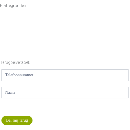
Plattegronden
Terugbelverzoek
Bel
mij
terug
Bel mij terug