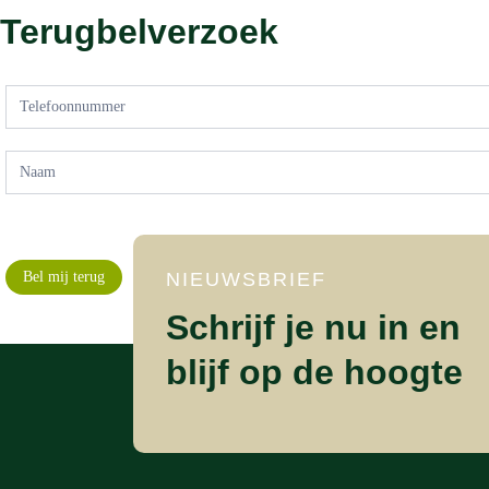
Terugbelverzoek
Bel
mij
terug
Bel mij terug
NIEUWSBRIEF
Schrijf je nu in en
blijf op de hoogte