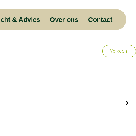
ten
icht & Advies
Over ons
Contact
Verkocht