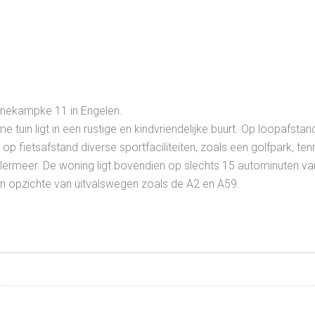
nnekampke 11 in Engelen.
uin ligt in een rustige en kindvriendelijke buurt. Op loopafstan
p fietsafstand diverse sportfaciliteiten, zoals een golfpark, te
ermeer. De woning ligt bovendien op slechts 15 autominuten van
en opzichte van uitvalswegen zoals de A2 en A59.