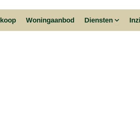
Open Diens
koop
Woningaanbod
Diensten
Inz