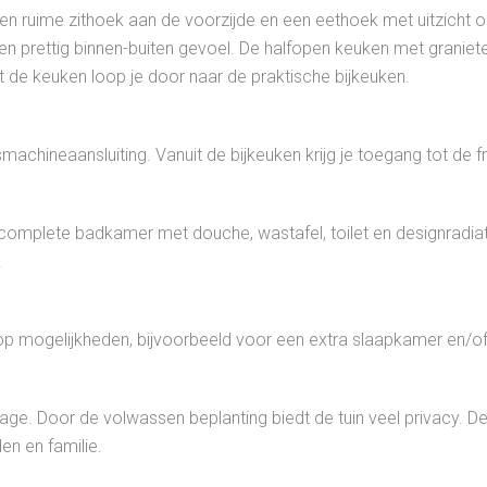
t een ruime zithoek aan de voorzijde en een eethoek met uitzicht 
t een prettig binnen-buiten gevoel. De halfopen keuken met grani
t de keuken loop je door naar de praktische bijkeuken.
smachineaansluiting. Vanuit de bijkeuken krijg je toegang tot de 
 complete badkamer met douche, wastafel, toilet en designradi
.
olop mogelijkheden, bijvoorbeeld voor een extra slaapkamer en/o
rage. Door de volwassen beplanting biedt de tuin veel privacy. De
en en familie.