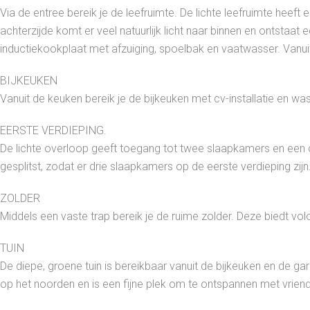
Via de entree bereik je de leefruimte. De lichte leefruimte heef
achterzijde komt er veel natuurlijk licht naar binnen en ontstaa
inductiekookplaat met afzuiging, spoelbak en vaatwasser. Vanui
BIJKEUKEN
Vanuit de keuken bereik je de bijkeuken met cv-installatie en wa
EERSTE VERDIEPING.
De lichte overloop geeft toegang tot twee slaapkamers en een
gesplitst, zodat er drie slaapkamers op de eerste verdieping zijn
ZOLDER
Middels een vaste trap bereik je de ruime zolder. Deze biedt v
TUIN
De diepe, groene tuin is bereikbaar vanuit de bijkeuken en de ga
op het noorden en is een fijne plek om te ontspannen met vriend