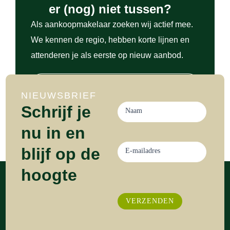
er (nog) niet tussen?
Als aankoopmakelaar zoeken wij actief mee.
We kennen de regio, hebben korte lijnen en
attenderen je als eerste op nieuw aanbod.
LAAT WETEN WAT JE ZOEKT
NIEUWSBRIEF
Nieuwsbrief
Schrijf je
aanmelding
Naam
nu in en
blijf op de
E-mailadres
hoogte
VERZENDEN