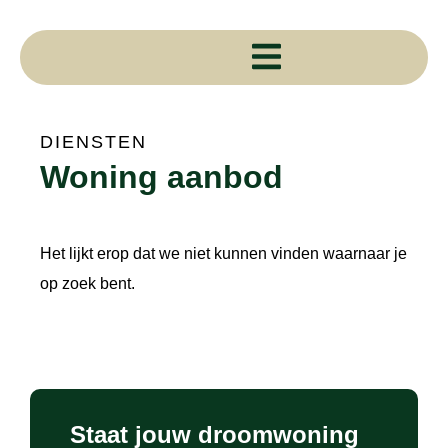
Ga
naar
de
inhoud
DIENSTEN
Woning aanbod
Het lijkt erop dat we niet kunnen vinden waarnaar je
op zoek bent.
Staat jouw droomwoning